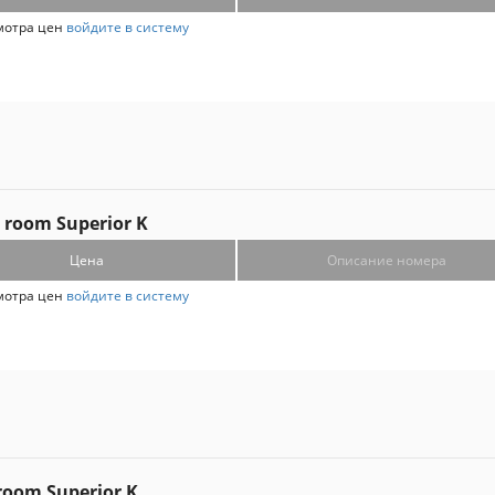
мотра цен
войдите в систему
 room Superior K
Цена
Описание номера
мотра цен
войдите в систему
 room Superior K