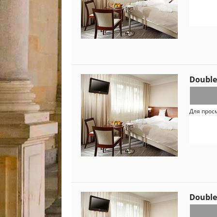
Double
Для прос
Double