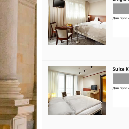
Для прос
Suite K
Для прос