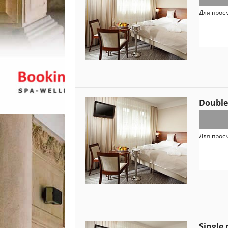
Для прос
Double
Для прос
Single