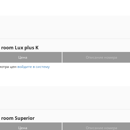
 room Lux plus K
Цена
Описание номера
мотра цен
войдите в систему
 room Superior
Цена
Описание номера