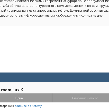
вляет собой поколение самых современных курортов. Ее оборудование 
. Оба облика санаторно-курортного комплекса дополняют друг друга. 
ный комплекс велнес с панорамным лифтом. Доминантой восхититель
с двумя золотыми флуоресцентными изображениями солнца на дне.  
 room Lux K
Цена
Описание номера
мотра цен
войдите в систему