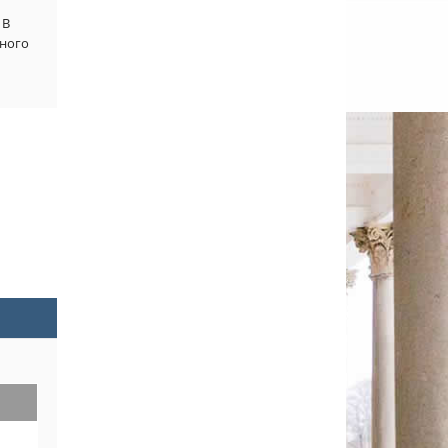
В 
ного 