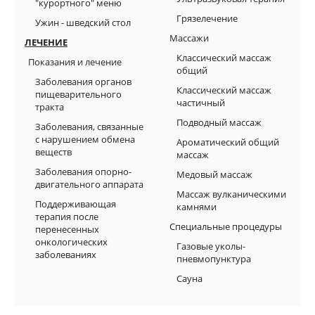
"курортного" меню
Грязелечение
Ужин - шведский стол
Массажи
ЛЕЧЕНИЕ
Классический массаж
Показания и лечение
общий
Заболевания органов
Классический массаж
пищеварительного
частичный
тракта
Подводный массаж
Заболевания, связанные
с нарушением обмена
Ароматический общий
веществ
массаж
Заболевания опорно-
Медовый массаж
двигательного аппарата
Массаж вулканическими
Поддерживающая
камнями
терапия после
Специальные процедуры
перенесенных
онкологических
Газовые уколы-
заболеваниях
пневмопунктура
Сауна