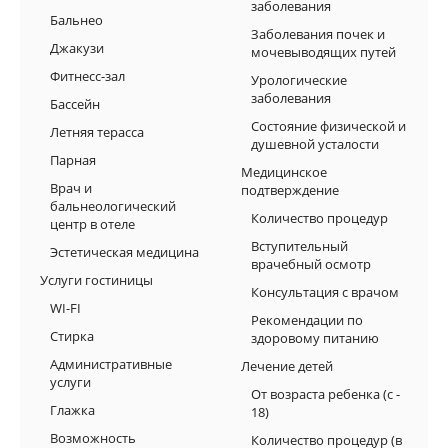
заболевания
Бальнео
Заболевания почек и
Джакузи
мочевыводящих путей
Фитнесс-зал
Урологические
заболевания
Бассейн
Состояние физической и
Летняя терасса
душевной усталости
Парная
Медицинское
Врач и
подтверждение
бальнеологический
Количество процедур
центр в отеле
Вступительный
Эстетическая медицина
врачебный осмотр
Услуги гостиницы
Консультация с врачoм
WI-FI
Рекомендации по
Стирка
здоровому питанию
Административные
Лечение детей
услуги
От возраста ребенка (с -
Глажка
18)
Возможность
Количество процедур (в