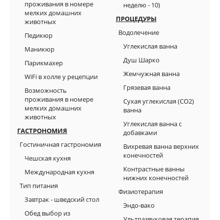
проживания в номере
неделю - 10)
мелких домашних
ПРОЦЕДУРЫ
животных
Водолечение
Педикюр
Углекислая ванна
Маникюр
Душ Шарко
Парикмахер
Жемчужная ванна
WiFi в холле у рецепции
Грязевая ванна
Возможность
проживания в номере
Сухая углекислая (СО2)
мелких домашних
ванна
животных
Углекислая ванна с
ГАСТРОНОМИЯ
добавками
Гостиничная гастрономия
Вихревая ванна верхних
конечностей
Чешская кухня
Контрастные ванны
Международная кухня
нижних конечностей
Tип питания
Физиотерапия
Завтрак - шведский стол
Эндо-вако
Обед выбор из
Ультразвуковая терапия