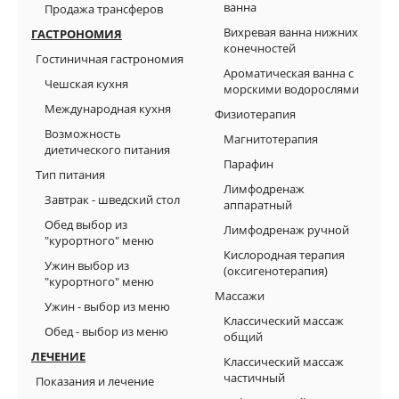
ванна
Продажа трансферов
Вихревая ванна нижних
ГАСТРОНОМИЯ
конечностей
Гостиничная гастрономия
Ароматическая ванна с
Чешская кухня
морскими водорослями
Международная кухня
Физиотерапия
Возможность
Магнитотерапия
диетического питания
Парафин
Tип питания
Лимфодренаж
Завтрак - шведский стол
аппаратный
Обед выбор из
Лимфодренаж ручной
"курортного" меню
Кислородная терапия
Ужин выбор из
(оксигенотерапия)
"курортного" меню
Массажи
Ужин - выбор из меню
Классический массаж
Обед - выбор из меню
общий
ЛЕЧЕНИЕ
Классический массаж
частичный
Показания и лечение