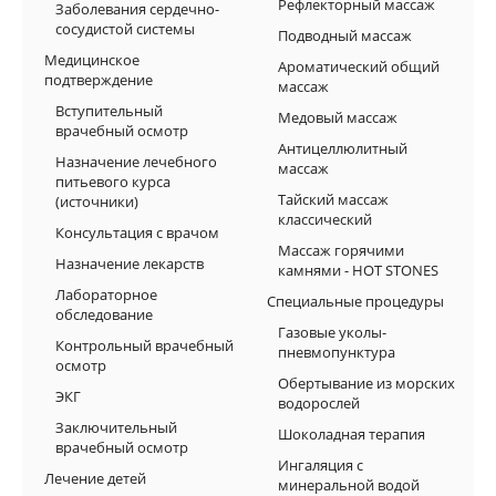
Рефлекторный массаж
Заболевания сердечно-
сосудистой системы
Подводный массаж
Медицинское
Ароматический общий
подтверждение
массаж
Вступительный
Медовый массаж
врачебный осмотр
Антицеллюлитный
Назначение лечeбного
массаж
питьевого курса
Тайский массаж
(источники)
классический
Консультация с врачoм
Массаж горячими
Назначение лекарств
камнями - HOT STONES
Лабораторное
Специальные процедуры
обследование
Газовые уколы-
Контрольный врачебный
пневмопунктура
осмотр
Обертывание из морских
ЭКГ
водорослей
Заключительный
Шоколадная терапия
врачебный осмотр
Ингаляция с
Лечение детей
минеральной водой