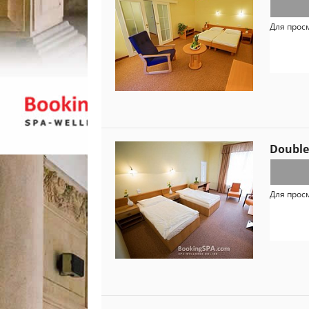
Для прос
Double
Для прос