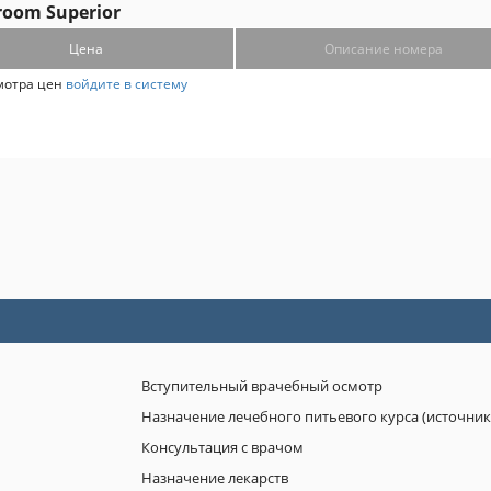
 room Superior
Цена
Описание номера
мотра цен
войдите в систему
Вступительный врачебный осмотр
Назначение лечeбного питьевого курса (источник
Консультация с врачoм
Назначение лекарств