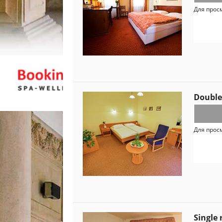
Для прос
Double
Для прос
Single 