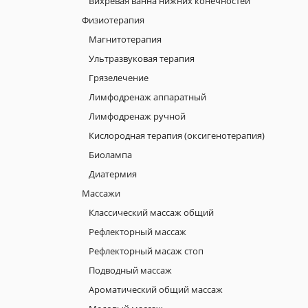
Вихревая ванна нижних конечностей
Физиотерапия
Магнитотерапия
Ультразвуковая терапия
Грязелечение
Лимфодренаж аппаратный
Лимфодренаж ручной
Кислородная терапия (оксигенотерапия)
Биолампа
Диатермия
Массажи
Классический массаж общий
Рефлекторный массаж
Рефлекторный масаж стоп
Подводный массаж
Ароматический общий массаж