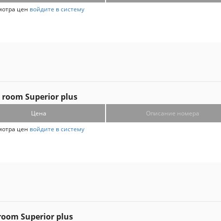
мотра цен
войдите в систему
 room Superior plus
Цена
Описание номера
мотра цен
войдите в систему
room Superior plus